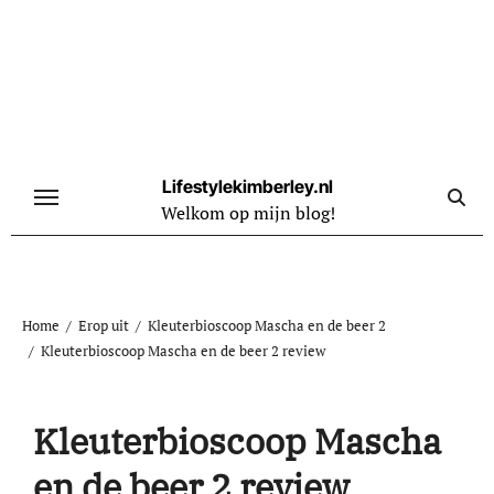
Naar
de
inhoud
springen
Lifestylekimberley.nl
Welkom op mijn blog!
Home
Erop uit
Kleuterbioscoop Mascha en de beer 2
Kleuterbioscoop Mascha en de beer 2 review
Kleuterbioscoop Mascha
en de beer 2 review