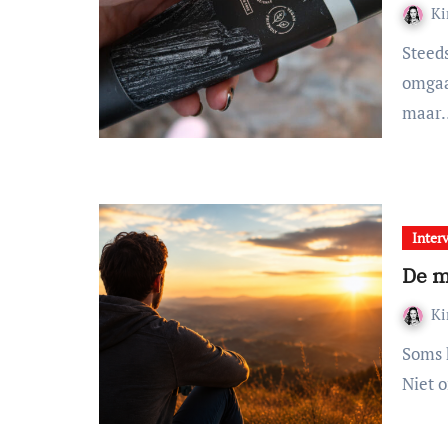
K
Steeds bewuster leven betekent voor mij ook bewuster
omgaa
maar
Inter
De m
K
Soms kom je iemand tegen met een verhaal dat je raakt.
Niet 