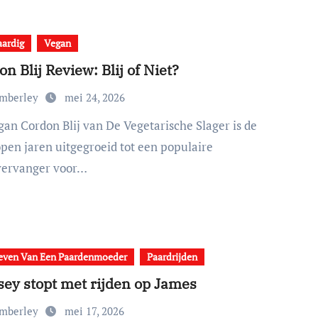
aardig
Vegan
n Blij Review: Blij of Niet?
imberley
mei 24, 2026
open jaren uitgegroeid tot een populaire
vervanger voor…
even Van Een Paardenmoeder
Paardrijden
sey stopt met rijden op James
imberley
mei 17, 2026