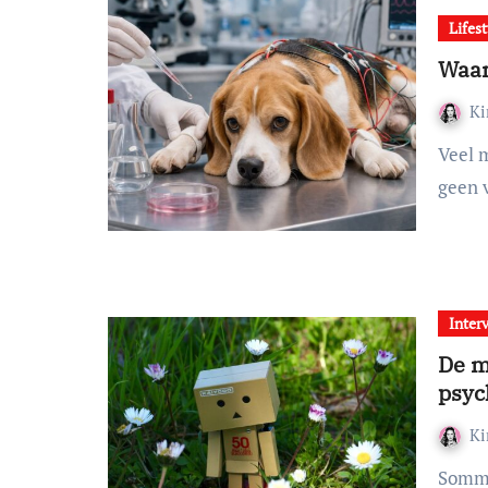
Lifest
Waar
K
Veel mensen denken dat vegan zijn alleen betekent dat je
geen v
Inter
De m
psyc
K
Sommige verhalen lees je niet zomaar even tussendoor.