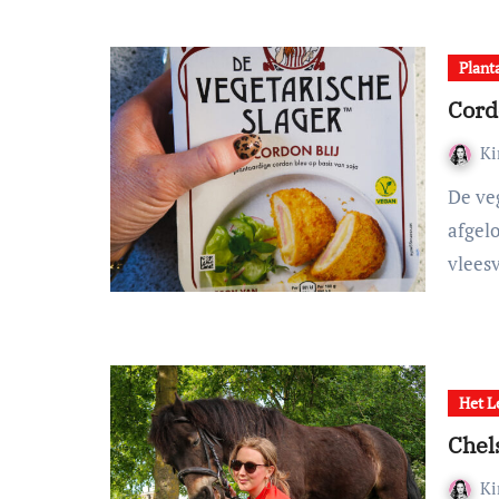
Plant
Cordo
K
De vegan Cordon Blij van De Vegetarische Slager is de
afgel
vlees
Het L
Chel
K