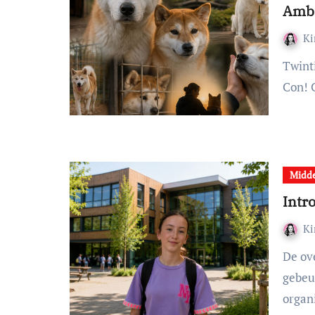
Amba
K
Twintig juni was het eindelijk zover: Heroes Dutch Comic
Con! 
Midde
Intr
K
De overstap naar de middelbare school is een spannende
gebeu
organ