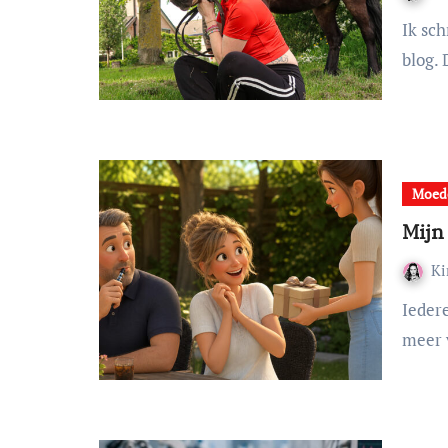
Ik schrijf eigenlijk bijna niet meer over James op mijn
blog.
Moed
Mijn
K
Iedere zwangerschap heeft van die momenten die je nooit
meer 