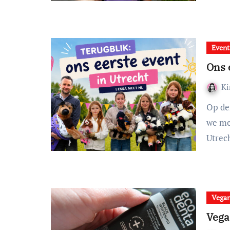
Event
Ons 
K
Op dertien juni tweeduizendzesentwintig organiseerden
we me
Utrec
Vega
Vega