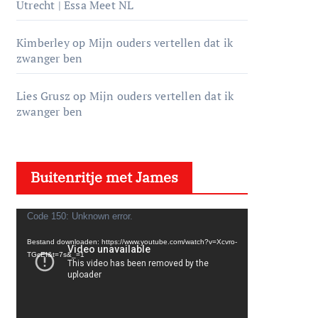
Utrecht | Essa Meet NL
Kimberley
op
Mijn ouders vertellen dat ik
zwanger ben
Lies Grusz
op
Mijn ouders vertellen dat ik
zwanger ben
Buitenritje met James
V
Code 150: Unknown error.
i
Bestand downloaden: https://www.youtube.com/watch?v=Xcvro-
d
TGcEI&t=7s&_=1
e
o
s