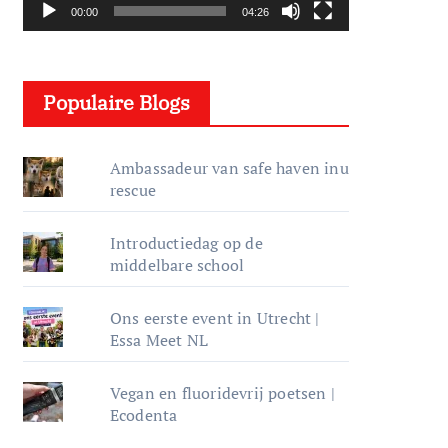
s
00:00
04:26
p
e
l
Populaire Blogs
e
r
Ambassadeur van safe haven inu
rescue
Introductiedag op de
middelbare school
Ons eerste event in Utrecht |
Essa Meet NL
Vegan en fluoridevrij poetsen |
Ecodenta