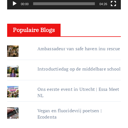
e
00:00
04:26
l
e
Populaire Blogs
r
Ambassadeur van safe haven inu rescue
Introductiedag op de middelbare school
Ons eerste event in Utrecht | Essa Meet
NL
Vegan en fluoridevrij poetsen |
Ecodenta