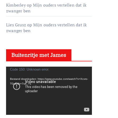
Kimberley
op
Mijn ouders vertellen dat ik
zwanger ben
Lies Grusz
op
Mijn ouders vertellen dat ik
zwanger ben
Buitenritje met James
V
Code 150: Unknown error.
i
Bestand downloaden: https://www.youtube.com/watch?v=Xcvro-
d
TGcEI&t=7s&_=1
e
o
s
p