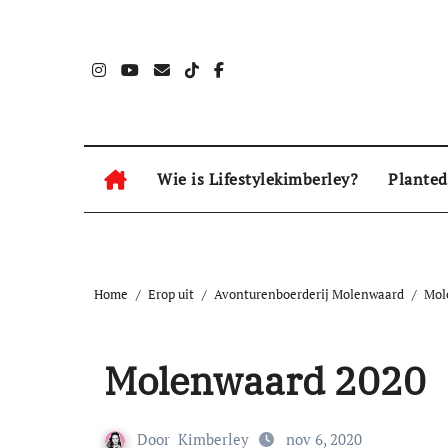
Naar
de
inhoud
springen
Wie is Lifestylekimberley?
Planted
Home
Erop uit
Avonturenboerderij Molenwaard
Mol
Molenwaard 2020
Door
Kimberley
nov 6, 2020