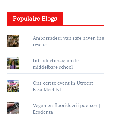
e
l
Populaire Blogs
e
r
Ambassadeur van safe haven inu
rescue
Introductiedag op de
middelbare school
Ons eerste event in Utrecht |
Essa Meet NL
Vegan en fluoridevrij poetsen |
Ecodenta