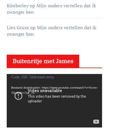
Kimberley
op
Mijn ouders vertellen dat ik
zwanger ben
Lies Grusz
op
Mijn ouders vertellen dat ik
zwanger ben
Buitenritje met James
V
Code 150: Unknown error.
i
Bestand downloaden: https://www.youtube.com/watch?v=Xcvro-
d
TGcEI&t=7s&_=1
e
o
s
p