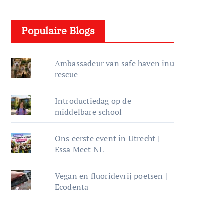
e
l
Populaire Blogs
e
r
Ambassadeur van safe haven inu
rescue
Introductiedag op de
middelbare school
Ons eerste event in Utrecht |
Essa Meet NL
Vegan en fluoridevrij poetsen |
Ecodenta