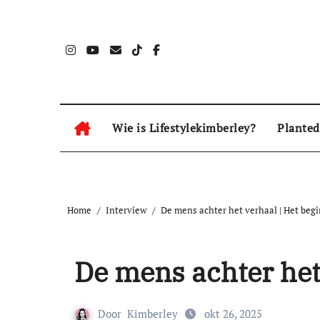
Naar
de
inhoud
springen
Wie is Lifestylekimberley?
Planted
Home
Interview
De mens achter het verhaal | Het begi
De mens achter het
Door
Kimberley
okt 26, 2025