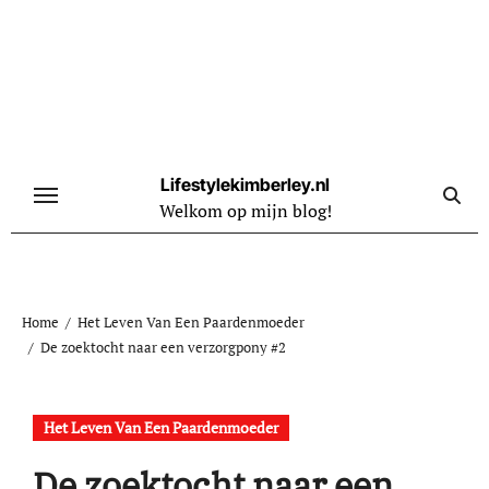
Naar
de
inhoud
springen
Lifestylekimberley.nl
Welkom op mijn blog!
Home
Het Leven Van Een Paardenmoeder
De zoektocht naar een verzorgpony #2
Het Leven Van Een Paardenmoeder
De zoektocht naar een