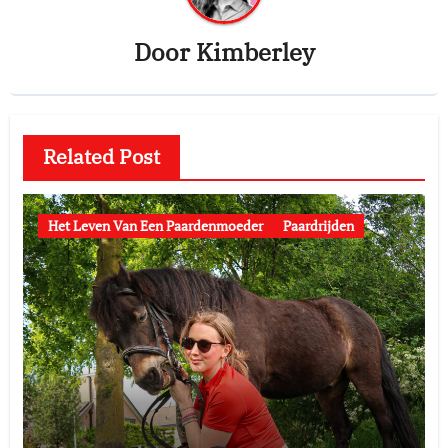
Door
Kimberley
Related Post
Het Leven Van Een Paardenmoeder
Paardrijden