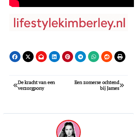
Bericht
De kracht van een
Een zomerse ochtend
verzorgpony
bij James
navigatie