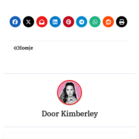
Bericht
Hoesje
navigatie
Door
Kimberley