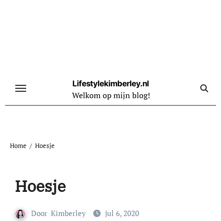
Naar
de
inhoud
springen
Lifestylekimberley.nl
Welkom op mijn blog!
Home
Hoesje
Hoesje
Door
Kimberley
jul 6, 2020