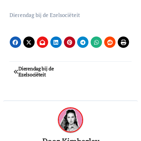
Dierendag bij de Ezelsociëteit
Bericht
Dierendag bij de
Ezelsociëteit
navigatie