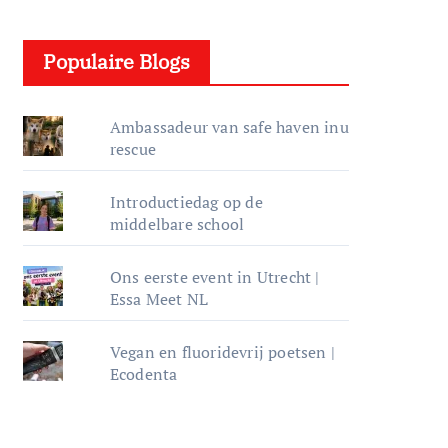
e
l
Populaire Blogs
e
r
Ambassadeur van safe haven inu
rescue
Introductiedag op de
middelbare school
Ons eerste event in Utrecht |
Essa Meet NL
Vegan en fluoridevrij poetsen |
Ecodenta