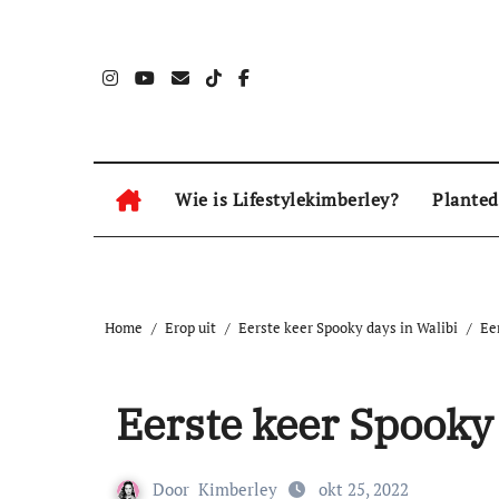
Naar
de
inhoud
springen
Wie is Lifestylekimberley?
Planted
Home
Erop uit
Eerste keer Spooky days in Walibi
Ee
Eerste keer Spooky
Door
Kimberley
okt 25, 2022