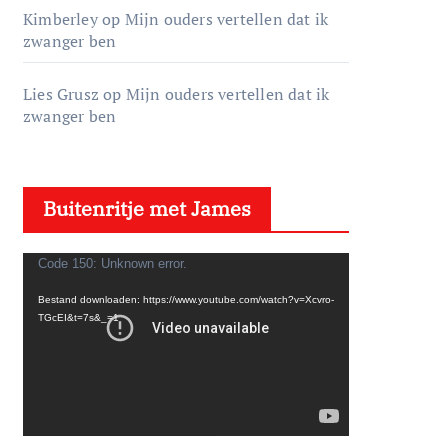
Kimberley
op
Mijn ouders vertellen dat ik
zwanger ben
Lies Grusz
op
Mijn ouders vertellen dat ik
zwanger ben
Buitenritje met James
V
Code 150: Unknown error.
i
Bestand downloaden: https://www.youtube.com/watch?v=Xcvro-
d
TGcEI&t=7s&_=1
e
o
s
p