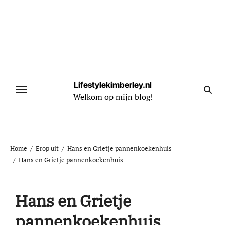
Naar
de
inhoud
springen
Lifestylekimberley.nl
Welkom op mijn blog!
Home
Erop uit
Hans en Grietje pannenkoekenhuis
Hans en Grietje pannenkoekenhuis
Hans en Grietje
pannenkoekenhuis