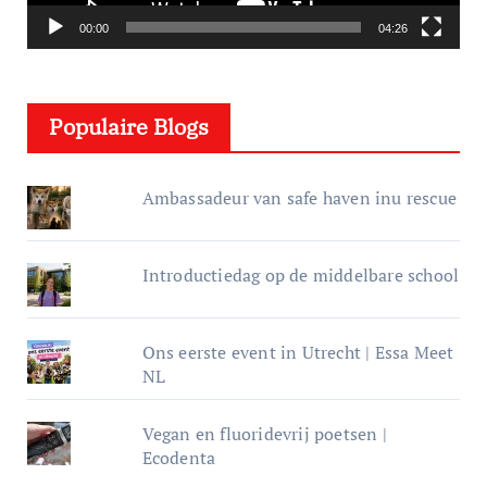
p
e
00:00
04:26
l
e
Populaire Blogs
r
Ambassadeur van safe haven inu rescue
Introductiedag op de middelbare school
Ons eerste event in Utrecht | Essa Meet
NL
Vegan en fluoridevrij poetsen |
Ecodenta