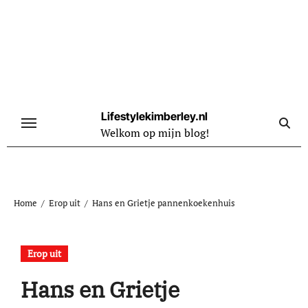
Naar
de
inhoud
springen
Lifestylekimberley.nl
Welkom op mijn blog!
Home
Erop uit
Hans en Grietje pannenkoekenhuis
Erop uit
Hans en Grietje