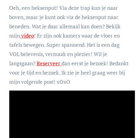
Oeh, een heksenput! Via deze trap kun je naar
boven, maar je kunt ook via de heksenput naar
beneden. Wat je daar allemaal kan doen? Bekijk
mijn
video
! Er zijn ook kamers waar de vloer en
tafels bewegen. Super spannend. Het is een dag
VOL belevenis, vermaak en plezier! Wil je
langsgaan?
Reserveer
dan eerst je bezoek! Bedankt
voor je tijd en bezoek. Ik zie je heel graag weer bij
mijn volgende post! xOxO