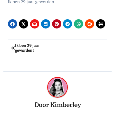
Ik ben 29 jaar geworden!
Bericht
Ik ben 29 jaar
geworden!
navigatie
Door
Kimberley