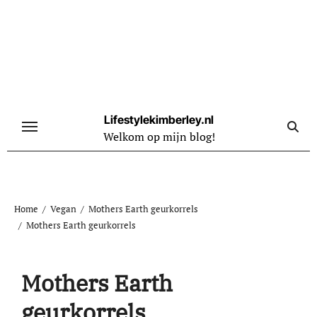
Naar
de
inhoud
springen
Lifestylekimberley.nl
Welkom op mijn blog!
Home
Vegan
Mothers Earth geurkorrels
Mothers Earth geurkorrels
Mothers Earth
geurkorrels