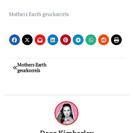
Mothers Earth geurkorrels
Bericht
Mothers Earth
geurkorrels
navigatie