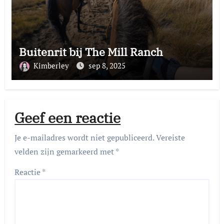
Buitenrit bij The Mill Ranch
Kimberley
sep 8, 2025
Geef een reactie
Je e-mailadres wordt niet gepubliceerd.
Vereiste
velden zijn gemarkeerd met
*
Reactie
*