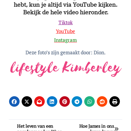
hebt, kun je altijd via YouTube kijken.
Bekijk de hele video hieronder.
Tiktok
YouTube
Instagram
Deze foto’s zijn gemaakt door: Dion.
Bericht
Het leven van een
Hoe James in ons