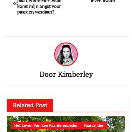
paardenmoeder: Waar
leven kwam
navigatie
komt mijn angst voor
paarden vandaan?
Door
Kimberley
Related Post
Het Leven Van Een Paardenmoeder
Paardrijden