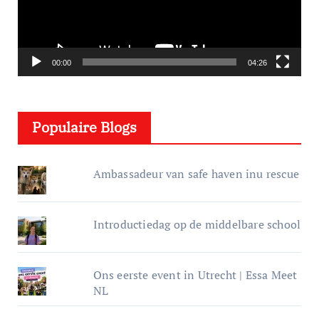
o
s
p
e
00:00
04:26
l
e
Populaire Blogs
r
Ambassadeur van safe haven inu rescue
Introductiedag op de middelbare school
Ons eerste event in Utrecht | Essa Meet
NL