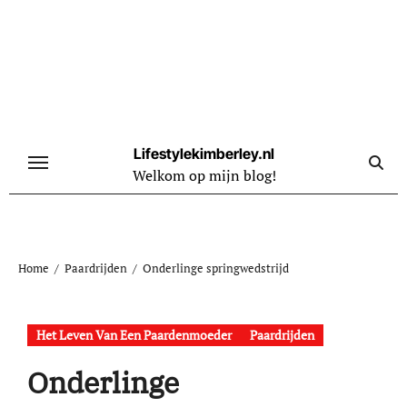
Naar
de
inhoud
springen
Lifestylekimberley.nl
Welkom op mijn blog!
Home
Paardrijden
Onderlinge springwedstrijd
Het Leven Van Een Paardenmoeder
Paardrijden
Onderlinge