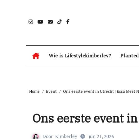
Naar
de
inhoud
springen
Wie is Lifestylekimberley?
Planted
Home
Event
Ons eerste event in Utrecht | Essa Meet 
Ons eerste event in
Door
Kimberley
jun 21, 2026