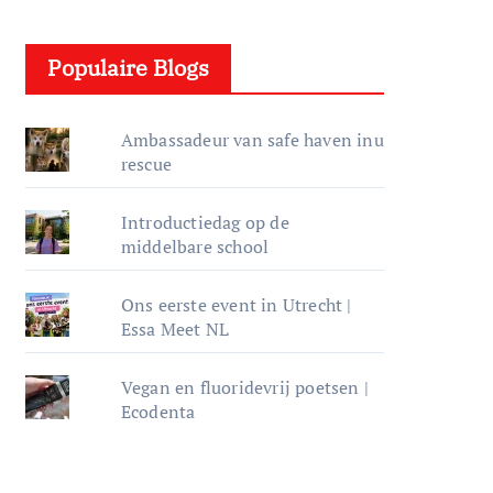
e
l
Populaire Blogs
e
r
Ambassadeur van safe haven inu
rescue
Introductiedag op de
middelbare school
Ons eerste event in Utrecht |
Essa Meet NL
Vegan en fluoridevrij poetsen |
Ecodenta