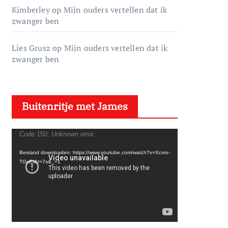
Kimberley
op
Mijn ouders vertellen dat ik
zwanger ben
Lies Grusz
op
Mijn ouders vertellen dat ik
zwanger ben
Buitenritje met James
V
Code 150: Unknown error.
i
Bestand downloaden: https://www.youtube.com/watch?v=Xcvro-
d
TGcEI&t=7s&_=1
e
o
s
p