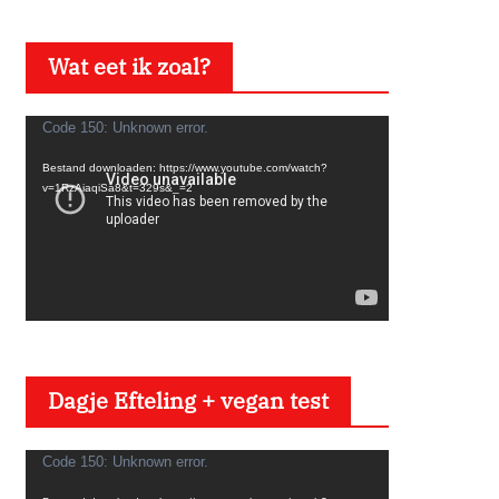
e
l
Wat eet ik zoal?
e
r
V
Code 150: Unknown error.
i
Bestand downloaden: https://www.youtube.com/watch?
d
v=1RzAiaqiSa8&t=329s&_=2
e
o
s
p
e
l
Dagje Efteling + vegan test
e
r
V
Code 150: Unknown error.
i