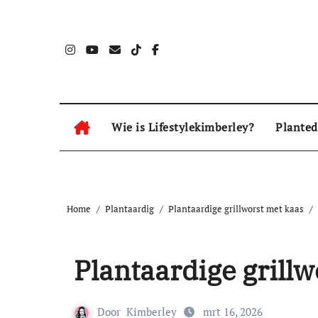
Naar
de
inhoud
springen
Wie is Lifestylekimberley?
Planted
Home
Plantaardig
Plantaardige grillworst met kaas
Plantaardige grillw
Door
Kimberley
mrt 16, 2026