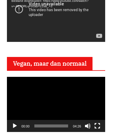
Bestand downloaden: https://www.youtube.com/watch?
d
v=-3P7DRLqF0U&t=22s&_=3
e
o
s
p
e
l
Vegan, maar dan normaal
e
r
V
i
d
e
o
s
00:00
04:26
p