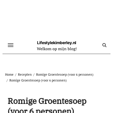
Naar
de
inhoud
springen
Lifestylekimberley.nl
Welkom op mijn blog!
Home
Recepten
Romige Groentesoep (voor 6 personen)
Romige Groentesoep (voor 6 personen)
Romige Groentesoep
(voor 6 personen)