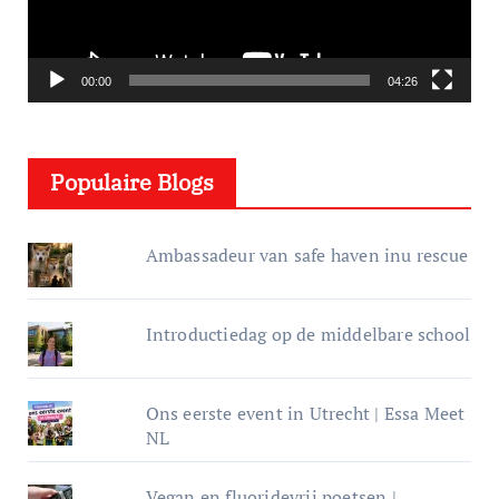
s
p
e
00:00
04:26
l
e
Populaire Blogs
r
Ambassadeur van safe haven inu rescue
Introductiedag op de middelbare school
Ons eerste event in Utrecht | Essa Meet
NL
Vegan en fluoridevrij poetsen |