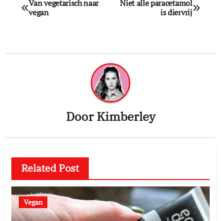
Bericht
Van vegetarisch naar
Niet alle paracetamol
vegan
is diervrij
navigatie
Door
Kimberley
Related Post
Vegan