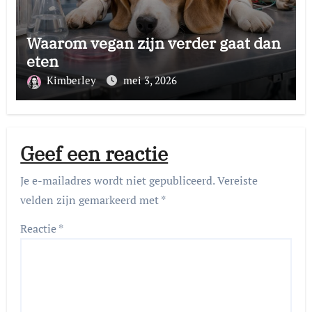
Waarom vegan zijn verder gaat dan
eten
Kimberley
mei 3, 2026
Geef een reactie
Je e-mailadres wordt niet gepubliceerd.
Vereiste
velden zijn gemarkeerd met
*
Reactie
*