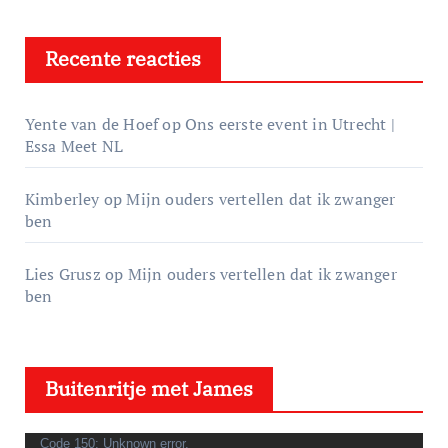
Recente reacties
Yente van de Hoef
op
Ons eerste event in Utrecht |
Essa Meet NL
Kimberley
op
Mijn ouders vertellen dat ik zwanger
ben
Lies Grusz
op
Mijn ouders vertellen dat ik zwanger
ben
Buitenritje met James
V
Code 150: Unknown error.