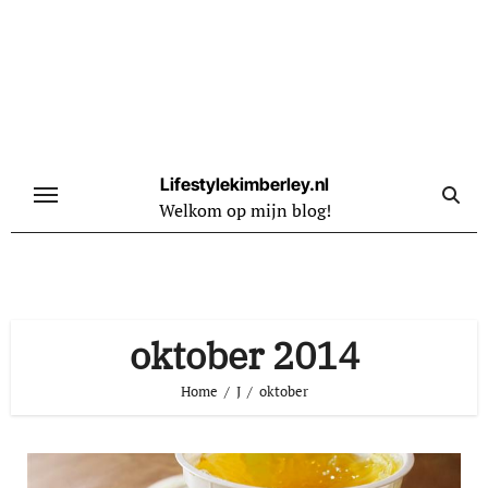
Naar
de
inhoud
springen
Lifestylekimberley.nl
Welkom op mijn blog!
oktober 2014
Home
J
oktober