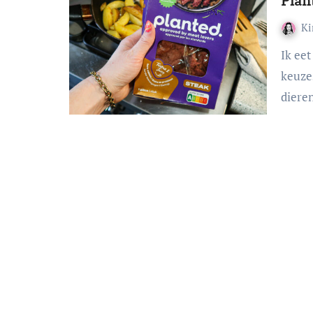
Plan
K
Ik eet volledig plantaardig en maak daarin bewuste
keuzes
diere