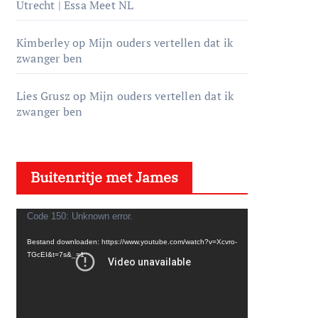
Utrecht | Essa Meet NL
Kimberley
op
Mijn ouders vertellen dat ik
zwanger ben
Lies Grusz
op
Mijn ouders vertellen dat ik
zwanger ben
Buitenritje met James
V
Code 150: Unknown error.
i
Bestand downloaden: https://www.youtube.com/watch?v=Xcvro-
d
TGcEI&t=7s&_=1
e
o
s