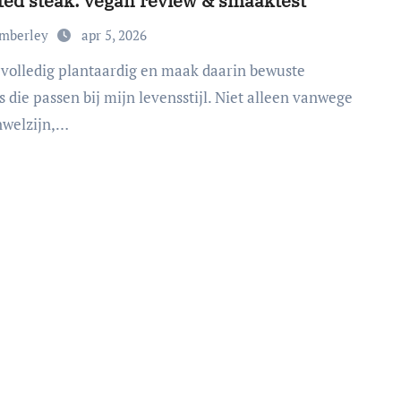
ted steak: vegan review & smaaktest
imberley
apr 5, 2026
 die passen bij mijn levensstijl. Niet alleen vanwege
nwelzijn,…