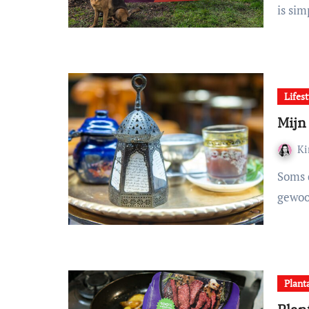
is si
Lifest
Mijn
K
Soms doe je iets waar je eigenlijk weinig vanaf weet,
gewoo
Plant