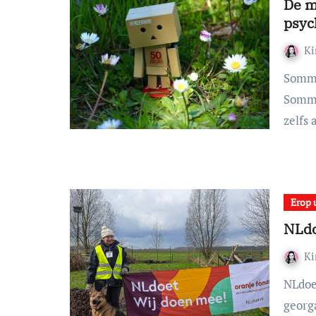
De m
psyc
K
Sommige verhalen lees je niet zomaar even tussendoor.
Sommi
zelfs
Erop 
NLdo
K
NLdoet is de grootste vrijwilligersactie van Nederland,
georg