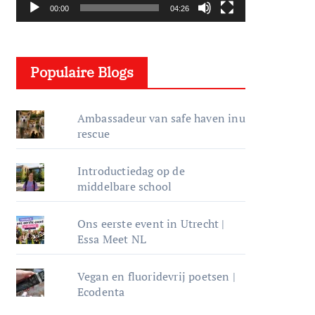
s
00:00
04:26
p
e
l
Populaire Blogs
e
r
Ambassadeur van safe haven inu
rescue
Introductiedag op de
middelbare school
Ons eerste event in Utrecht |
Essa Meet NL
Vegan en fluoridevrij poetsen |
Ecodenta