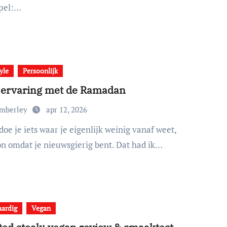
mpel:…
yle
Persoonlijk
 ervaring met de Ramadan
imberley
apr 12, 2026
n omdat je nieuwsgierig bent. Dat had ik…
aardig
Vegan