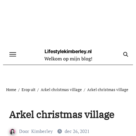
Naar
de
inhoud
springen
Lifestylekimberley.nl
Welkom op mijn blog!
Home
Erop uit
Arkel christmas village
Arkel christmas village
Arkel christmas village
Door
Kimberley
dec 26, 2021