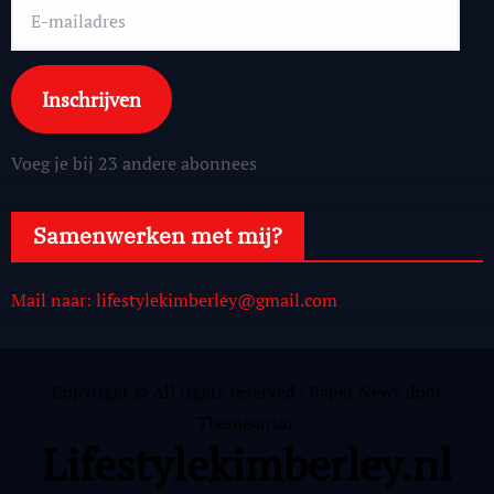
E-
mailadres
Inschrijven
Voeg je bij 23 andere abonnees
Samenwerken met mij?
Mail naar: lifestylekimberley@gmail.com
Copyright © All rights reserved
|
Paper News
door
Themeansar
.
Lifestylekimberley.nl