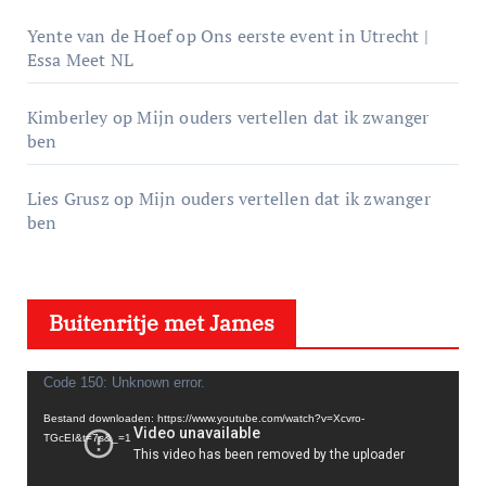
Yente van de Hoef
op
Ons eerste event in Utrecht |
Essa Meet NL
Kimberley
op
Mijn ouders vertellen dat ik zwanger
ben
Lies Grusz
op
Mijn ouders vertellen dat ik zwanger
ben
Buitenritje met James
V
Code 150: Unknown error.
i
Bestand downloaden: https://www.youtube.com/watch?v=Xcvro-
TGcEI&t=7s&_=1
d
e