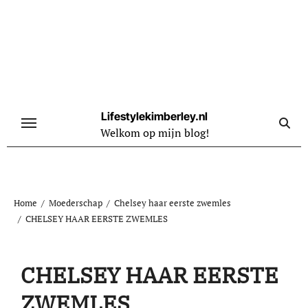
Naar
de
inhoud
springen
Lifestylekimberley.nl
Welkom op mijn blog!
Home
Moederschap
Chelsey haar eerste zwemles
CHELSEY HAAR EERSTE ZWEMLES
CHELSEY HAAR EERSTE
ZWEMLES