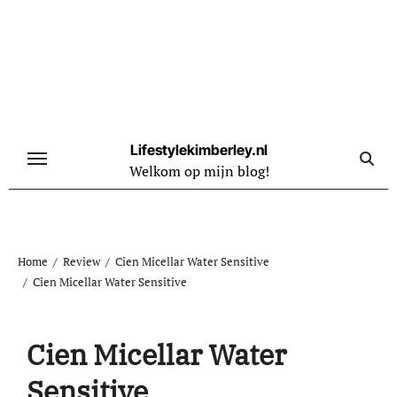
Naar
de
inhoud
springen
Lifestylekimberley.nl
Welkom op mijn blog!
Home
Review
Cien Micellar Water Sensitive
Cien Micellar Water Sensitive
Cien Micellar Water
Sensitive