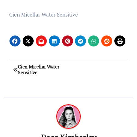
Cien Micellar Water Sensitive
Bericht
Cien Micellar Water
Sensitive
navigatie