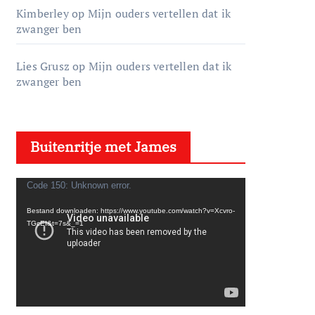
Kimberley
op
Mijn ouders vertellen dat ik
zwanger ben
Lies Grusz
op
Mijn ouders vertellen dat ik
zwanger ben
Buitenritje met James
V
Code 150: Unknown error.
i
Bestand downloaden: https://www.youtube.com/watch?v=Xcvro-
d
TGcEI&t=7s&_=1
e
o
s
p