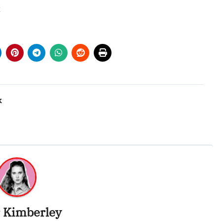
k
k
r
Kimberley