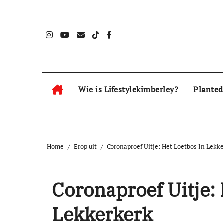
Naar
de
inhoud
springen
Wie is Lifestylekimberley?
Planted
Home
Erop uit
Coronaproef Uitje: Het Loetbos In Lekk
Coronaproef Uitje: 
Lekkerkerk