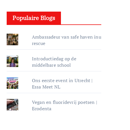
e
l
Populaire Blogs
e
r
Ambassadeur van safe haven inu
rescue
Introductiedag op de
middelbare school
Ons eerste event in Utrecht |
Essa Meet NL
Vegan en fluoridevrij poetsen |
Ecodenta