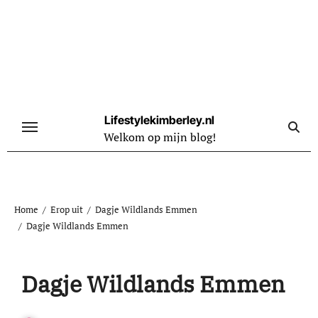
Naar
de
inhoud
springen
Lifestylekimberley.nl
Welkom op mijn blog!
Home
Erop uit
Dagje Wildlands Emmen
Dagje Wildlands Emmen
Dagje Wildlands Emmen