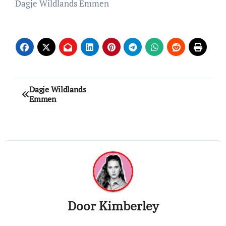
Dagje Wildlands Emmen
Bericht
Dagje Wildlands
Emmen
navigatie
Door
Kimberley