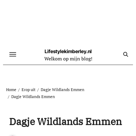
Naar
de
inhoud
springen
Lifestylekimberley.nl
Welkom op mijn blog!
Home
Erop uit
Dagje Wildlands Emmen
Dagje Wildlands Emmen
Dagje Wildlands Emmen