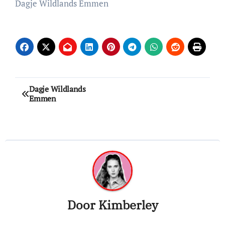
Dagje Wildlands Emmen
Bericht
Dagje Wildlands
Emmen
navigatie
Door
Kimberley