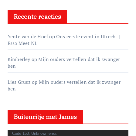
Recente reacties
Yente van de Hoef
op
Ons eerste event in Utrecht |
Essa Meet NL
Kimberley
op
Mijn ouders vertellen dat ik zwanger
ben
Lies Grusz
op
Mijn ouders vertellen dat ik zwanger
ben
Buitenritje met James
V
Code 150: Unknown error.