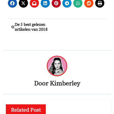
Bericht
De 5 best gelezen
artikelen van 2018
navigatie
Door
Kimberley
Related Post