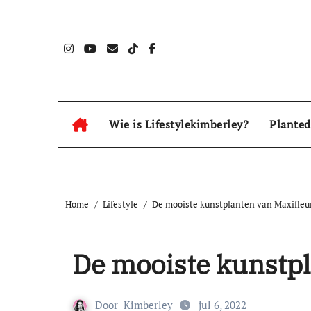
Naar
de
inhoud
springen
Wie is Lifestylekimberley?
Planted
Home
Lifestyle
De mooiste kunstplanten van Maxifleu
De mooiste kunstpl
Door
Kimberley
jul 6, 2022