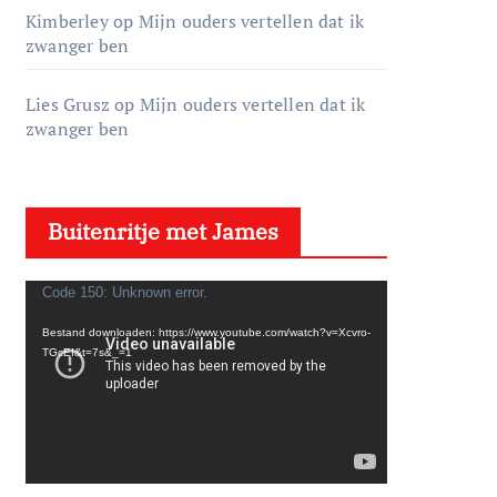
Kimberley
op
Mijn ouders vertellen dat ik
zwanger ben
Lies Grusz
op
Mijn ouders vertellen dat ik
zwanger ben
Buitenritje met James
V
Code 150: Unknown error.
i
Bestand downloaden: https://www.youtube.com/watch?v=Xcvro-
d
TGcEI&t=7s&_=1
e
o
s
p