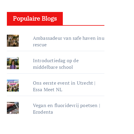
e
l
Populaire Blogs
e
r
Ambassadeur van safe haven inu
rescue
Introductiedag op de
middelbare school
Ons eerste event in Utrecht |
Essa Meet NL
Vegan en fluoridevrij poetsen |
Ecodenta