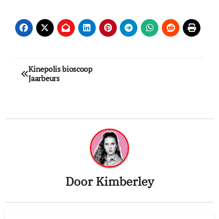
Bericht
Kinepolis bioscoop
Jaarbeurs
navigatie
Door
Kimberley