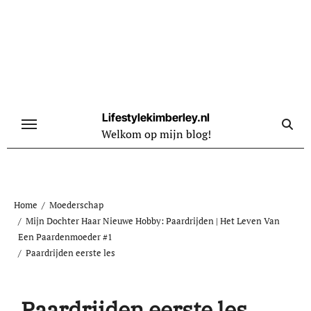
Naar
de
inhoud
springen
Lifestylekimberley.nl
Welkom op mijn blog!
Home
Moederschap
Mijn Dochter Haar Nieuwe Hobby: Paardrijden | Het Leven Van
Een Paardenmoeder #1
Paardrijden eerste les
Paardrijden eerste les