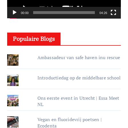
p
e
00:00
04:26
l
e
Populaire Blogs
r
Ambassadeur van safe haven inu rescue
Introductiedag op de middelbare school
Ons eerste event in Utrecht | Essa Meet
NL
Vegan en fluoridevrij poetsen |
Ecodenta