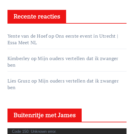
Recente reacties
Yente van de Hoef
op
Ons eerste event in Utrecht |
Essa Meet NL
Kimberley
op
Mijn ouders vertellen dat ik zwanger
ben
Lies Grusz
op
Mijn ouders vertellen dat ik zwanger
ben
Buitenritje met James
V
Code 150: Unknown error.