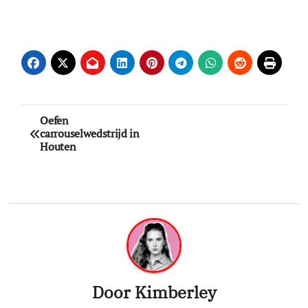
Bericht
Oefen
carrouselwedstrijd in
navigatie
Houten
Door
Kimberley