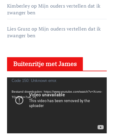
Kimberley
op
Mijn ouders vertellen dat ik
zwanger ben
Lies Grusz
op
Mijn ouders vertellen dat ik
zwanger ben
Buitenritje met James
V
Code 150: Unknown error.
i
Bestand downloaden: https://www.youtube.com/watch?v=Xcvro-
d
TGcEI&t=7s&_=1
e
o
s
p