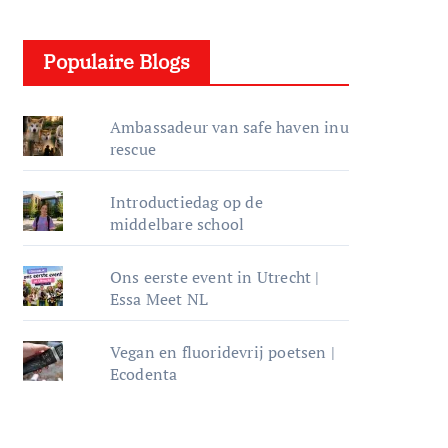
e
l
Populaire Blogs
e
r
Ambassadeur van safe haven inu
rescue
Introductiedag op de
middelbare school
Ons eerste event in Utrecht |
Essa Meet NL
Vegan en fluoridevrij poetsen |
Ecodenta