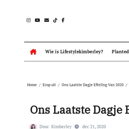
Naar
de
inhoud
springen
Wie is Lifestylekimberley?
Planted
Home
Erop uit
Ons Laatste Dagje Efteling Van 2020
Ons Laatste Dagje 
Door
Kimberley
dec 21, 2020