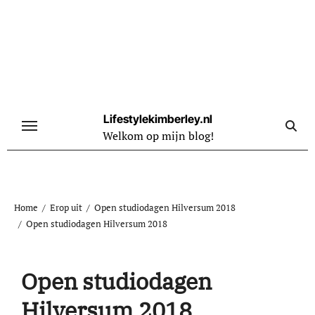
Naar
de
inhoud
springen
Lifestylekimberley.nl
Welkom op mijn blog!
Home
Erop uit
Open studiodagen Hilversum 2018
Open studiodagen Hilversum 2018
Open studiodagen
Hilversum 2018