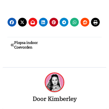
Bericht
Plopsa indoor
Coevorden
navigatie
Door
Kimberley