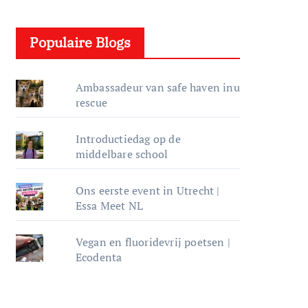
e
l
Populaire Blogs
e
r
Ambassadeur van safe haven inu
rescue
Introductiedag op de
middelbare school
Ons eerste event in Utrecht |
Essa Meet NL
Vegan en fluoridevrij poetsen |
Ecodenta