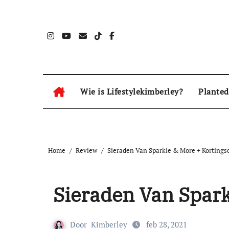
Naar
de
inhoud
springen
Wie is Lifestylekimberley?
Planted
Home
Review
Sieraden Van Sparkle & More + Kortings
Sieraden Van Spar
Door
Kimberley
feb 28, 2021