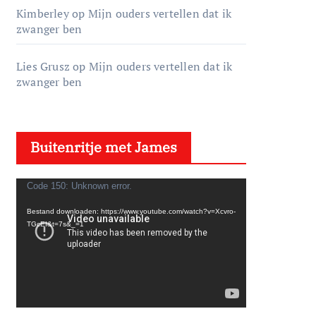
Kimberley
op
Mijn ouders vertellen dat ik
zwanger ben
Lies Grusz
op
Mijn ouders vertellen dat ik
zwanger ben
Buitenritje met James
V
Code 150: Unknown error.
i
Bestand downloaden: https://www.youtube.com/watch?v=Xcvro-
d
TGcEI&t=7s&_=1
e
o
s
p