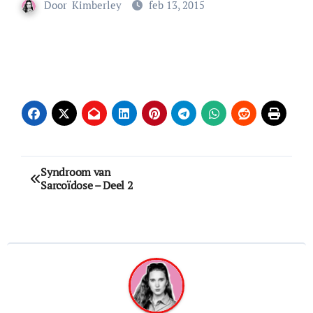
Door
Kimberley
feb 13, 2015
Bericht
Syndroom van
Sarcoïdose – Deel 2
navigatie