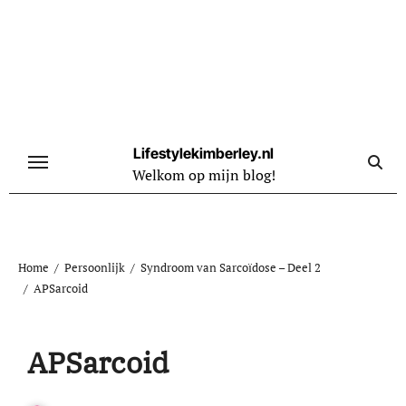
Naar
de
inhoud
springen
Lifestylekimberley.nl
Welkom op mijn blog!
Home
Persoonlijk
Syndroom van Sarcoïdose – Deel 2
APSarcoid
APSarcoid