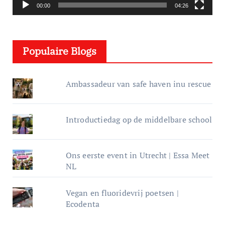
e
00:00
04:26
l
e
Populaire Blogs
r
Ambassadeur van safe haven inu rescue
Introductiedag op de middelbare school
Ons eerste event in Utrecht | Essa Meet
NL
Vegan en fluoridevrij poetsen |
Ecodenta