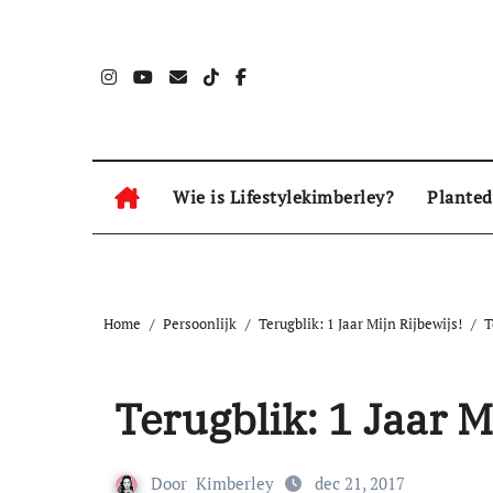
Naar
de
inhoud
springen
Wie is Lifestylekimberley?
Planted
Home
Persoonlijk
Terugblik: 1 Jaar Mijn Rijbewijs!
T
Terugblik: 1 Jaar M
Door
Kimberley
dec 21, 2017