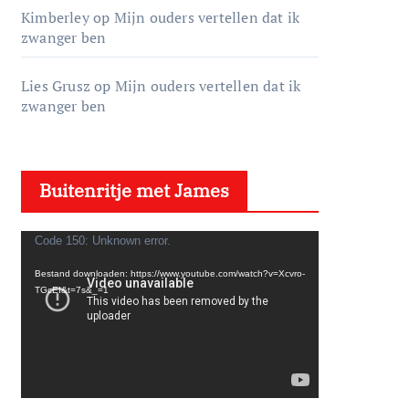
Kimberley
op
Mijn ouders vertellen dat ik
zwanger ben
Lies Grusz
op
Mijn ouders vertellen dat ik
zwanger ben
Buitenritje met James
V
Code 150: Unknown error.
i
Bestand downloaden: https://www.youtube.com/watch?v=Xcvro-
d
TGcEI&t=7s&_=1
e
o
s
p