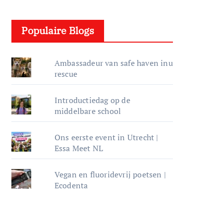
e
l
Populaire Blogs
e
r
Ambassadeur van safe haven inu
rescue
Introductiedag op de
middelbare school
Ons eerste event in Utrecht |
Essa Meet NL
Vegan en fluoridevrij poetsen |
Ecodenta