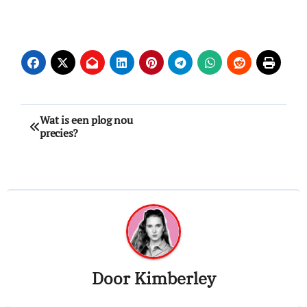
Bericht
Wat is een plog nou
precies?
navigatie
Door
Kimberley