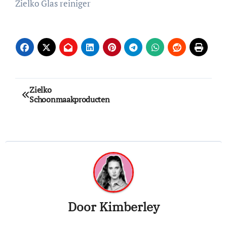
Zielko Glas reiniger
Bericht
Zielko
Schoonmaakproducten
navigatie
Door
Kimberley