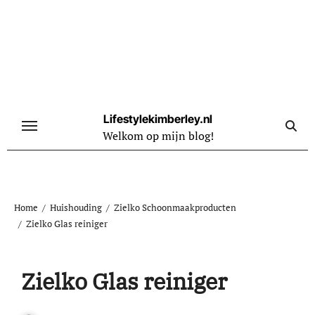
Naar
de
inhoud
springen
Lifestylekimberley.nl
Welkom op mijn blog!
Home
Huishouding
Zielko Schoonmaakproducten
Zielko Glas reiniger
Zielko Glas reiniger