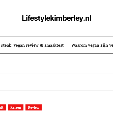
Lifestylekimberley.nl
 steak: vegan review & smaaktest
Waarom vegan zijn ve
uit
Reizen
Review