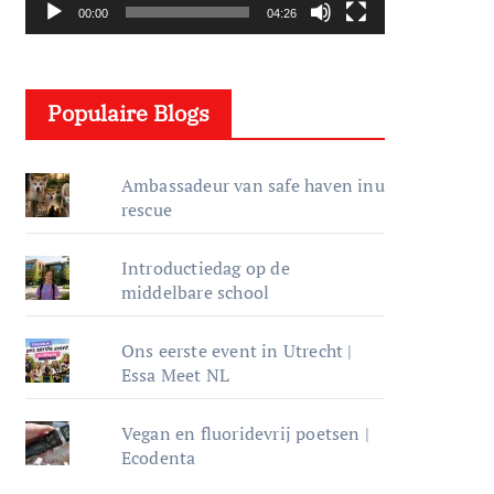
s
00:00
04:26
p
e
l
Populaire Blogs
e
r
Ambassadeur van safe haven inu
rescue
Introductiedag op de
middelbare school
Ons eerste event in Utrecht |
Essa Meet NL
Vegan en fluoridevrij poetsen |
Ecodenta