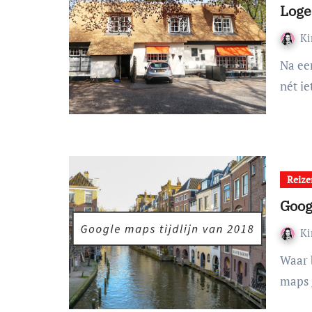
Loge
K
Na een druk dagje in Wildlands vonden Chelsey en ik het
nét i
Reize
Goog
K
Waar ben in in 2018 allemaal geweest? Dat heeft Google
maps 