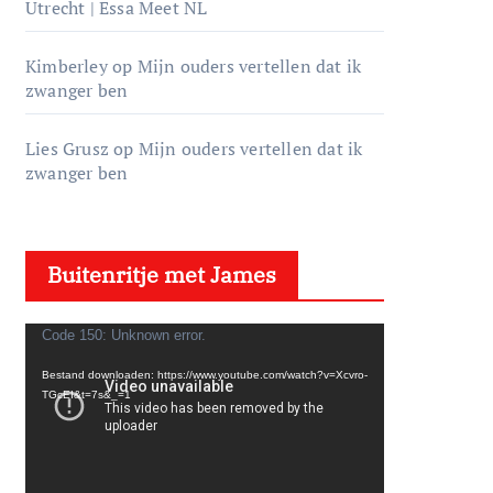
Utrecht | Essa Meet NL
Kimberley
op
Mijn ouders vertellen dat ik
zwanger ben
Lies Grusz
op
Mijn ouders vertellen dat ik
zwanger ben
Buitenritje met James
V
Code 150: Unknown error.
i
Bestand downloaden: https://www.youtube.com/watch?v=Xcvro-
d
TGcEI&t=7s&_=1
e
o
s