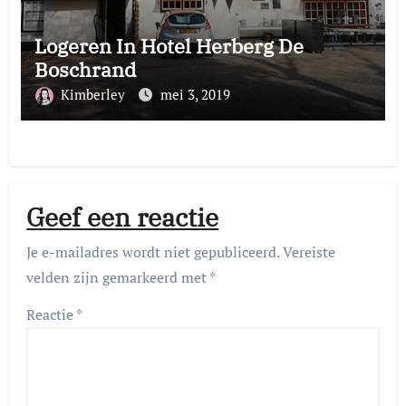
Logeren In Hotel Herberg De
Boschrand
Kimberley
mei 3, 2019
Geef een reactie
Je e-mailadres wordt niet gepubliceerd.
Vereiste
velden zijn gemarkeerd met
*
Reactie
*