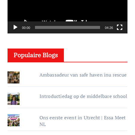
o
s
p
e
00:00
04:26
l
e
Populaire Blogs
r
Ambassadeur van safe haven inu rescue
Introductiedag op de middelbare school
Ons eerste event in Utrecht | Essa Meet
NL