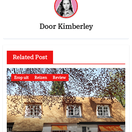
Door
Kimberley
Related Post
Erop uit
Reizen
Review