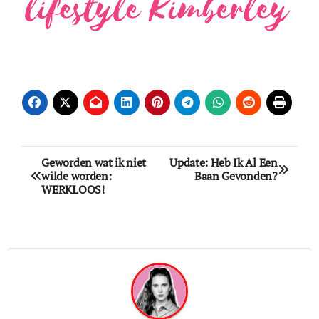
Bericht
Geworden wat ik niet
Update: Heb Ik Al Een
wilde worden:
Baan Gevonden?
navigatie
WERKLOOS!