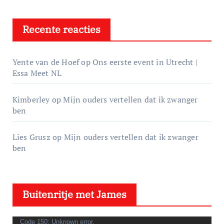
Recente reacties
Yente van de Hoef
op
Ons eerste event in Utrecht |
Essa Meet NL
Kimberley
op
Mijn ouders vertellen dat ik zwanger
ben
Lies Grusz
op
Mijn ouders vertellen dat ik zwanger
ben
Buitenritje met James
V
Code 150: Unknown error.