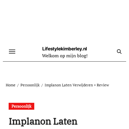
Naar
de
inhoud
springen
Lifestylekimberley.nl
Welkom op mijn blog!
Home
Persoonlijk
Implanon Laten Verwijderen + Review
Persoonlijk
Implanon Laten