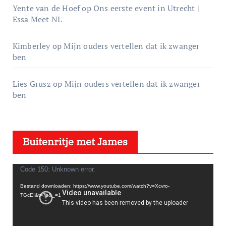
Yente van de Hoef
op
Ons eerste event in Utrecht |
Essa Meet NL
Kimberley
op
Mijn ouders vertellen dat ik zwanger
ben
Lies Grusz
op
Mijn ouders vertellen dat ik zwanger
ben
Buitenritje met James
V
Code 150: Unknown error.
i
Bestand downloaden: https://www.youtube.com/watch?v=Xcvro-
TGcEI&t=7s&_=1
d
e