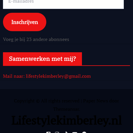
mailadres
Inschrijven
Voeg je bij 23 andere abonnees
Samenwerken met mij?
Mail naar: lifestylekimberley@gmail.com
Copyright © All rights reserved
|
Paper News
door
Themeansar
.
Lifestylekimberley.nl