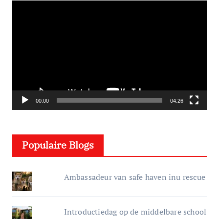
V
i
d
e
o
s
p
e
00:00
04:26
l
e
Populaire Blogs
r
Ambassadeur van safe haven inu rescue
Introductiedag op de middelbare school