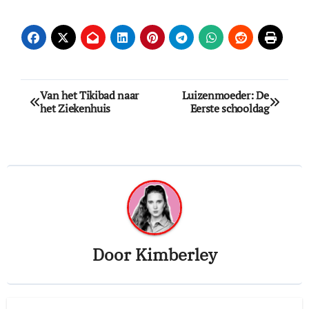
Bericht
Van het Tikibad naar
Luizenmoeder: De
het Ziekenhuis
Eerste schooldag
navigatie
Door
Kimberley