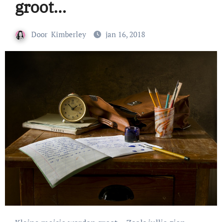
groot…
Door
Kimberley
jan 16, 2018