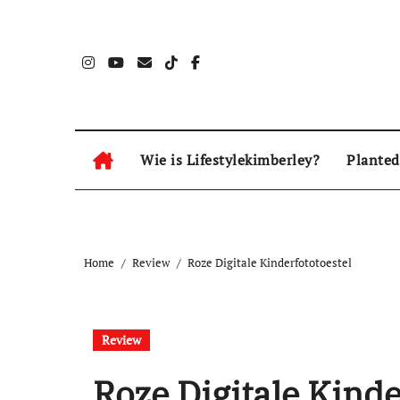
Naar
de
inhoud
springen
Wie is Lifestylekimberley?
Planted
Home
Review
Roze Digitale Kinderfototoestel
Review
Roze Digitale Kinde