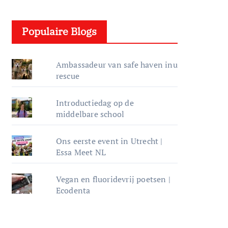
e
l
Populaire Blogs
e
r
Ambassadeur van safe haven inu
rescue
Introductiedag op de
middelbare school
Ons eerste event in Utrecht |
Essa Meet NL
Vegan en fluoridevrij poetsen |
Ecodenta