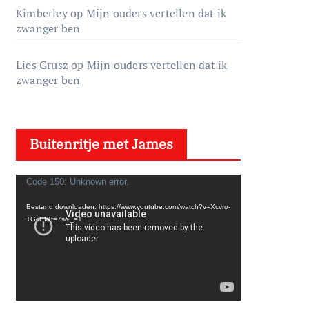
Kimberley
op
Mijn ouders vertellen dat ik
zwanger ben
Lies Grusz
op
Mijn ouders vertellen dat ik
zwanger ben
Buitenritje met James
V
Code 150: Unknown error.
i
Bestand downloaden: https://www.youtube.com/watch?v=Xcvro-
d
TGcEI&t=7s&_=1
e
o
s
p