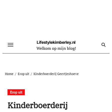
Naar
de
inhoud
springen
Lifestylekimberley.nl
Welkom op mijn blog!
Home
Erop uit
Kinderboerderij Geertjeshoeve
Erop uit
Kinderboerderij