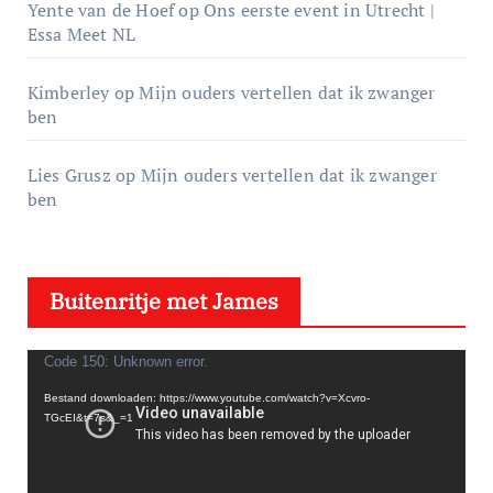
Yente van de Hoef
op
Ons eerste event in Utrecht |
Essa Meet NL
Kimberley
op
Mijn ouders vertellen dat ik zwanger
ben
Lies Grusz
op
Mijn ouders vertellen dat ik zwanger
ben
Buitenritje met James
V
Code 150: Unknown error.
i
Bestand downloaden: https://www.youtube.com/watch?v=Xcvro-
TGcEI&t=7s&_=1
d
e
o