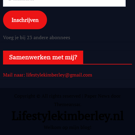
mailadres
Inschrijven
Voeg je bij 23 andere abonnees
Samenwerken met mij?
Mail naar: lifestylekimberley@gmail.com
Copyright © All rights reserved
|
Paper News
door
Themeansar
.
Lifestylekimberley.nl
Welkom op mijn blog!