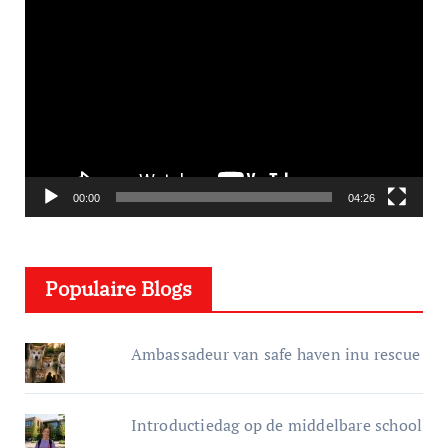
V
i
d
e
o
s
p
e
00:00
04:26
l
e
Populaire Blogs
r
Ambassadeur van safe haven inu rescue
Introductiedag op de middelbare school